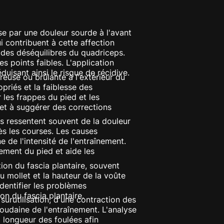
se par une douleur sourde à l'avant
 contribuent à cette affection
 des déséquilibres du quadriceps.
es points faibles. L'application
uisant ainsi le risque de récidive.
euse ou brûlante à l'extérieur du
priés et la faiblesse des
 les frappes du pied et les
et à suggérer des corrections
es ressentent souvent de la douleur
rès les courses. Les causes
de l'intensité de l'entraînement.
nement du pied et aide les
on du fascia plantaire, souvent
u mollet et la hauteur de la voûte
dentifier les problèmes
n du fascia plantaire.
surutilisation, d'une contraction des
udaine de l'entraînement. L'analyse
a longueur des foulées afin