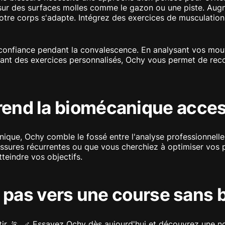
 sur des surfaces molles comme le gazon ou une piste. Augm
otre corps s'adapte. Intégrez des exercices de musculation 
confiance pendant la convalescence. En analysant vos mouv
sant des exercices personnalisés, Ochy vous permet de reco
end la biomécanique acces
ique, Ochy comble le fossé entre l'analyse professionnelle 
essures récurrentes ou que vous cherchiez à optimiser vos
teindre vos objectifs.
r pas vers une course sans 
tir. 🏃 ‍ ♂️ Essayez Ochy dès aujourd'hui et découvrez une no