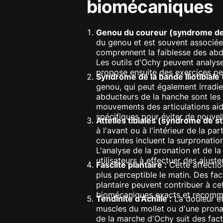
biomécaniques
Genou du coureur (syndrome de 
du genou et est souvent associée 
comprennent la faiblesse des abd
Les outils d'Ochy peuvent analyser
propose ensuite des exercices per
Syndrome de la bande iliotibiale 
genou, qui peut également irradier
abducteurs de la hanche sont les 
mouvements des articulations aid
spécifiques pour éviter de nouvel
Attelles tibiales (syndrome de str
à l'avant ou à l'intérieur de la p
courantes incluent la surpronatio
L'analyse de la pronation et de la
utilisateurs à effectuer des ajuste
Fasciite plantaire :
Cette affectio
plus perceptible le matin. Des fac
plantaire peuvent contribuer à ce
biomécaniques exacts et recomman
Tendinite d'Achille :
La douleur et
muscles du mollet ou d'une prona
de la marche d'Ochy suit des fact