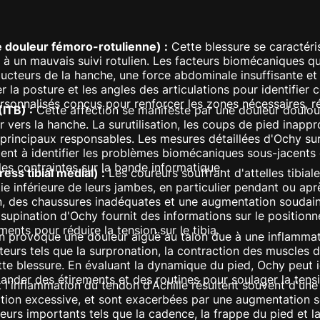
douleur fémoro-rotulienne) :
Cette blessure se caractéri
à un mauvais suivi rotulien. Les facteurs biomécaniques qui
ucteurs de la hanche, une force abdominale insuffisante et
 la posture et les angles des articulations pour identifier c
sonnalisés conçus pour renforcer les zones nécessaires, réd
(ITB) :
Cette affection se manifeste par une douleur doulour
 vers la hanche. La surutilisation, les coups de pied inappro
principaux responsables. Les mesures détaillées d'Ochy sur
ent à identifier les problèmes biomécaniques sous-jacents 
les contraintes sur la bande informatique.
ess tibial médial) :
Les coureurs souffrant d'attelles tibial
artie inférieure de leurs jambes, en particulier pendant ou ap
n, des chaussures inadéquates et une augmentation soudaine 
 supination d'Ochy fournit des informations sur le position
ments pour réduire la tension sur le tibia.
n provoque une douleur aiguë au talon due à une inflammati
teurs tels que la surpronation, la contraction des muscles d
tte blessure. En évaluant la dynamique du pied, Ochy peut i
der des étirements et des routines pour soulager la tensio
 l'inflammation du tendon d'Achille résultent souvent d'une 
tion excessive, et sont exacerbées par une augmentation so
eurs importants tels que la cadence, la frappe du pied et l